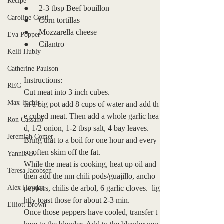
Recipe
●     2-3 tbsp Beef bouillon 
Caroline Conti
●     Corn tortillas
●     Mozzarella cheese
Eva Popper
●     Cilantro
Kelli Hubly
Catherine Paulson
Instructions:
REG
Cut meat into 3 inch cubes.
Max Tachis
In a big pot add 8 cups of water and add th
e cubed meat. Then add a whole garlic hea
Ron Cassano
d, 1/2 onion, 1-2 tbsp salt, 4 bay leaves.
Jeremiah Comer
Bring that to a boil for one hour and every 
so often skim off the fat.
Yannie B.
While the meat is cooking, heat up oil and 
Teresa Jacobsen
then add the nm chili pods/guajillo, ancho 
Alex Hovden
peppers, chilis de arbol, 6 garlic cloves.  lig
htly toast those for about 2-3 min.
Elliott Brown
Once those peppers have cooled, transfer t