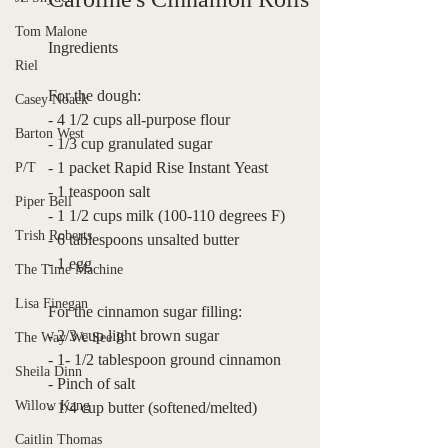
Tom Malone
Ingredients
Riel
For the dough: 
Casey Noack
- 4 1/2 cups all-purpose flour
Barton West
- 1/3 cup granulated sugar
- 1 packet Rapid Rise Instant Yeast
P/T
- 1 teaspoon salt
Piper Bell
- 1 1/2 cups milk (100-110 degrees F) 
Trish Roberts
- 6 tablespoons unsalted butter
- 1 egg 
The Time Machine
Lisa Finegan
For the cinnamon sugar filling:
- 2/3 cup light brown sugar
The Way We See It
- 1- 1/2 tablespoon ground cinnamon
Sheila Dinn
- Pinch of salt
Willow Kang
- 1/4 cup butter (softened/melted) 
Caitlin Thomas