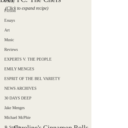
Poetry
(Click to expand recipe)
Fiction
Essays
Art
Music
Reviews
EXPERTS V. THE PEOPLE
EMILY MENGES
ESPRIT OF THE BEL VARIETY
NEWS ARCHIVES
30 DAYS DEEP
Jake Menges
Michael McPhie
Caroline's Cinnamon Rolls
JL Snyder