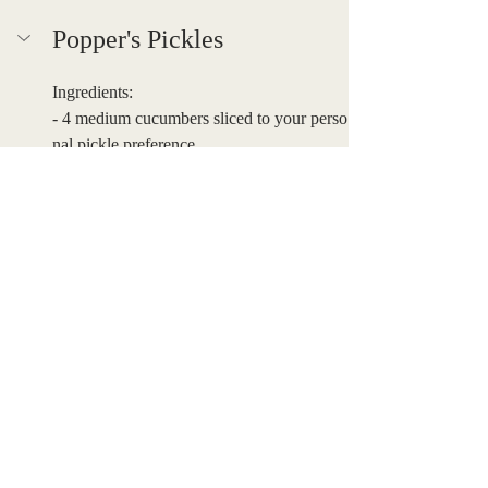
Popper's Pickles
Ingredients:
- 4 medium cucumbers sliced to your perso
nal pickle preference
- 6 garlic gloves quartered
- 4 tsp mustard seeds
- 4 tsp peppercorns
- 6 fresh dill sprigs
- 4 cups distilled white 
   vinegar
- 1/2 cup cane sugar
- 4 Tbs sea salt
Instructions:
Divide cucumber spears into two 16oz or 4
 8ox jars. Evenly divide garlic, mustard see
ds, peppercorn and dill sprigs and add to e