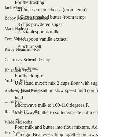
For the frosting: 
Jack Moody
- 4 ounces cream cheese (room temp)
- 1/2 cup unsalted butter (room temp)
Bobby Memorial Edition
- 3 cups powdered sugar
Mark Nadeau
- 2–3 tablespoons milk
- 1 teaspoon vanilla extract
Tom Vandel
- Pinch of salt
Kirby Neumann-Rea
Courtenay Schembri Gray
Instructions:
Rhiannon Viola
For the dough: 
Yu-Hsin Peng
Use stand mixer: mix 2 cups flour with sug
ar, yeast, and salt on slow speed until comb
Anthony Kane Evans
ined. 
Chris Pew
Microwave milk to 100-110 degrees F. 
Rodrigo Schönardie
Microwave butter to softened state not melt
ed. 
Wade McJacobs
Pour milk and butter into flour mixture. Ad
Ben Norman
d in egg. Beat everything together on low s