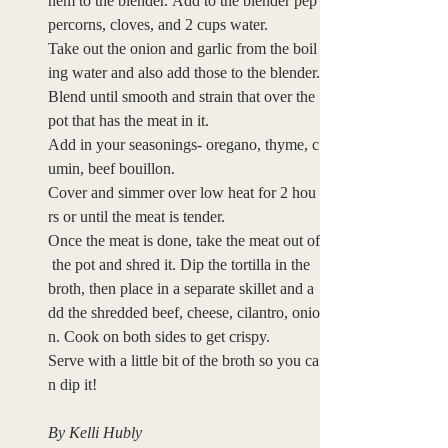
hem to the blender. Add to the blender pep
percorns, cloves, and 2 cups water.
Take out the onion and garlic from the boil
ing water and also add those to the blender.
Blend until smooth and strain that over the 
pot that has the meat in it. 
Add in your seasonings- oregano, thyme, c
umin, beef bouillon.
Cover and simmer over low heat for 2 hou
rs or until the meat is tender.
Once the meat is done, take the meat out of
 the pot and shred it. Dip the tortilla in the 
broth, then place in a separate skillet and a
dd the shredded beef, cheese, cilantro, onio
n. Cook on both sides to get crispy.
Serve with a little bit of the broth so you ca
n dip it!
By Kelli Hubly