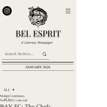
BEL ESPRIT
A Literary Newspaper
JANUARY 2026
Post
ALL
Multiple Contributors
ALL
Nov 1, 2025
1 min read
BAY FC: The Chefs