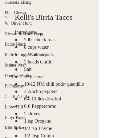
Graciela Zhang
Finn Girvan
Kelli's Birria Tacos
W. Oliver Hunt
Ingredients:
Niyyah Ruscher-Haqq
●     5 lbs chuck roast
Eddie Black
●     8 cups water
●     2 White onions
Katie Scruggs Galloway
●     2 heads Garlic
Joshua Wren
●     Salt 
Douglas Mallon
●     Bay leaves
●     10-12 NM chili pods/ guanjillo 
F. Pokorny
●     3 Ancho peppers
Charli Zahtila
●     6-8 Chiles de arbol
●     6-8 Peppercorns
Libby Hill
●     5 cloves 
Emyr Payne
●     1 tsp Oregano 
Kiki Pickett
●     1/2 tsp Thyme
●     1/2 tbsp Cumin