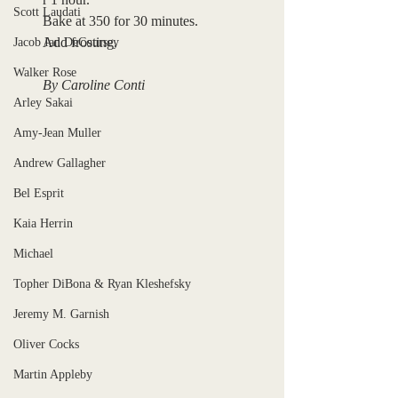
Scott Laudati
Bake at 350 for 30 minutes. 
Add frosting.
Jacob Ian DeCoursey
Walker Rose
By Caroline Conti
Arley Sakai
Amy-Jean Muller
Andrew Gallagher
Bel Esprit
Kaia Herrin
Michael
Topher DiBona & Ryan Kleshefsky
Jeremy M. Garnish
Oliver Cocks
Martin Appleby