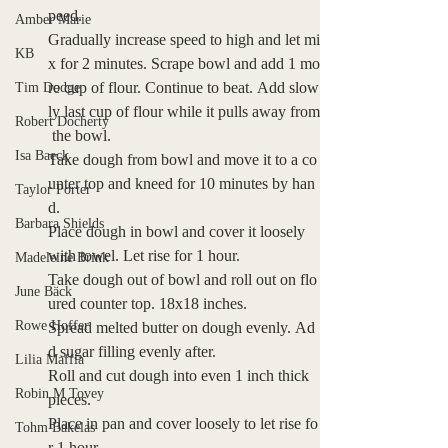
peed. 
Amber Marie
Gradually increase speed to high and let mi
KB
x for 2 minutes. Scrape bowl and add 1 mo
re cup of flour. Continue to beat. Add slow
Tim Dodge
ly last cup of flour while it pulls away from
Robert Docherty
 the bowl. 
Isa Baeck
Take dough from bowl and move it to a co
unter top and kneed for 10 minutes by han
Taylor Porter
d. 
Barbara Shields
Place dough in bowl and cover it loosely 
with towel. Let rise for 1 hour. 
Madeleine Brink
Take dough out of bowl and roll out on flo
June Bäck
ured counter top. 18x18 inches. 
Rowe Hoffer
Spread melted butter on dough evenly. Ad
d sugar filling evenly after. 
Lilia Maffia
Roll and cut dough into even 1 inch thick 
Robin M Tovey
pieces. 
Place in pan and cover loosely to let rise fo
Tohm Bakelas
r 1 hour. 